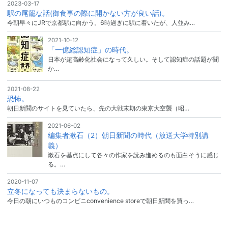
2023-03-17
駅の尾籠な話(御食事の際に開かない方が良い話)。
今朝早々にJRで京都駅に向かう。6時過ぎに駅に着いたが、人並み…
2021-10-12
「一億総認知症」の時代。
日本が超高齢化社会になって久しい。そして認知症の話題が聞
か…
2021-08-22
恐怖。
朝日新聞のサイトを見ていたら、先の大戦末期の東京大空襲（昭…
2021-06-02
編集者漱石（2）朝日新聞の時代（放送大学特別講
義）
漱石を基点にして各々の作家を読み進めるのも面白そうに感じ
る。…
2020-11-07
立冬になっても決まらないもの。
今日の朝にいつものコンビニconvenience storeで朝日新聞を買っ…