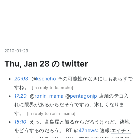
2010
-
01
-
29
Thu, Jan 28 の twitter
20:03
@
ksencho
その可能性がなきにしもあらずで
すね。
[
in reply to ksencho
]
17:20
@
ronin_mama
@
pentagonjp
店舗のテコ入
れに限界があるからだそうですね。淋しくなりま
す。
[
in reply to ronin_mama
]
15:10
えっ、
高島屋
と被るからだろうけれど、跡地
をどうするのだろう。 RT @
47news
: 速報:
エイチ・