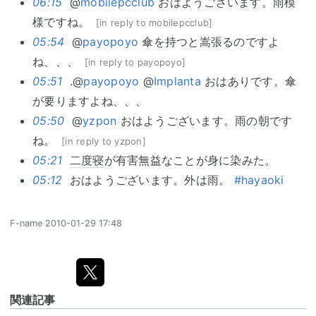
06:15
@
mobilepcclub
おはようございます。雨模
様ですね。
[
in reply to mobilepcclub
]
05:54
@
payopoyo
傘を持つと嵩張るのですよ
ね、、、
[
in reply to payopoyo
]
05:51
.@
payopoyo
@
Implanta
おはありです。傘
が要りますよね、、、
05:50
@
yzpon
おはようございます。雨の朝です
ね。
[
in reply to yzpon
]
05:21
二度寝
が有害無益なことが身に染みた。
05:12
おはようございます。外は雨。
#hayaoki
F-name
2010-01-29 17:48
関連記事