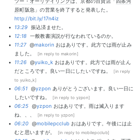
ツー・オーリテイリング
は、京都の百貨店「
四条河
原町
阪急」の営業を終了すると発表した。
http://bit.ly/17n4iz
13:29
振込済ませた。
12:18
一般教書演説が行なわれているのか。
11:27
@
makorin
おはありです。此方では雨が止み
ました。
[
in reply to makorin
]
11:26
@
yuiko_k
おはありです。此方では雨が止ん
だところです。良い一日にしたいですね。
[
in reply
to yuiko_k
]
06:51
@
yzpon
ありがとうございます。良い一日に
したいですね。
[
in reply to yzpon
]
06:25
@
yzpon
おはありです。雨は滅入ります
ね、、、
[
in reply to yzpon
]
06:20
@
mobilepcclub
おはありです。午後には止
むと思いますが。
[
in reply to mobilepcclub
]